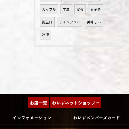
カップル
学生
宴会
女子会
誕生日
テイクアウト
美味しい
冷凍
お店一覧
わいずネットショップ
インフォメーション
わいずメンバーズカード