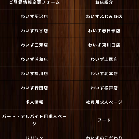
ご登録情報変更フォーム
お店紹介
わいず所沢店
わいずふじみ野店
わいず熊谷店
わいず春日部店
わいず三芳店
わいず東川口店
わいず浦和店
わいず上尾店
わいず桶川店
わいず北本店
わいず行田店
わいず松戸店
求人情報
社員用求人ページ
パート・アルバイト用求人ペー
フード
ジ
ドリンク
わいずのこだわり