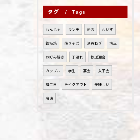
タグ
Tags
もんじゃ
ランチ
所沢
わいず
鉄板焼
焼きそば
深谷ねぎ
埼玉
お好み焼き
子連れ
歓送迎会
カップル
学生
宴会
女子会
誕生日
テイクアウト
美味しい
冷凍