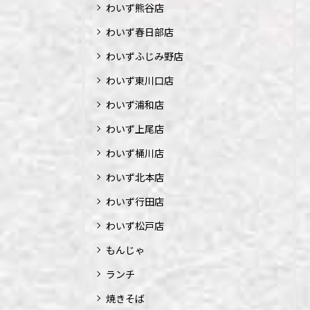
わいず熊谷店
わいず春日部店
わいずふじみ野店
わいず東川口店
わいず浦和店
わいず上尾店
わいず桶川店
わいず北本店
わいず行田店
わいず松戸店
もんじゃ
ランチ
焼きそば