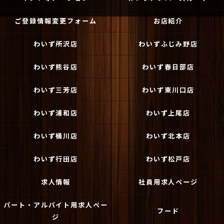
ご登録情報変更フォーム
お店紹介
わいず所沢店
わいずふじみ野店
わいず熊谷店
わいず春日部店
わいず三芳店
わいず東川口店
わいず浦和店
わいず上尾店
わいず桶川店
わいず北本店
わいず行田店
わいず松戸店
求人情報
社員用求人ページ
パート・アルバイト用求人ペー
フード
ジ