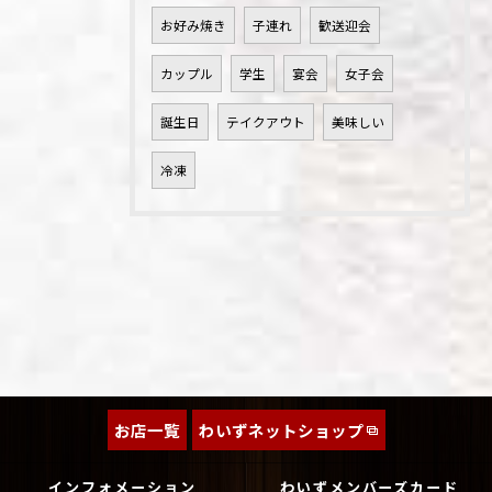
お好み焼き
子連れ
歓送迎会
カップル
学生
宴会
女子会
誕生日
テイクアウト
美味しい
冷凍
お店一覧
わいずネットショップ
インフォメーション
わいずメンバーズカード