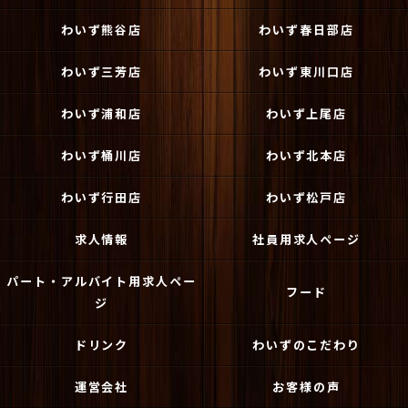
わいず熊谷店
わいず春日部店
わいず三芳店
わいず東川口店
わいず浦和店
わいず上尾店
わいず桶川店
わいず北本店
わいず行田店
わいず松戸店
求人情報
社員用求人ページ
パート・アルバイト用求人ペー
フード
ジ
ドリンク
わいずのこだわり
運営会社
お客様の声