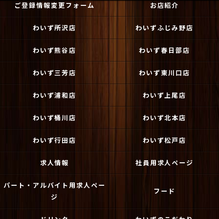
ご登録情報変更フォーム
お店紹介
わいず所沢店
わいずふじみ野店
わいず熊谷店
わいず春日部店
わいず三芳店
わいず東川口店
わいず浦和店
わいず上尾店
わいず桶川店
わいず北本店
わいず行田店
わいず松戸店
求人情報
社員用求人ページ
パート・アルバイト用求人ペー
フード
ジ