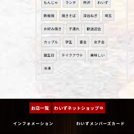
もんじゃ
ランチ
所沢
わいず
鉄板焼
焼きそば
深谷ねぎ
埼玉
お好み焼き
子連れ
歓送迎会
カップル
学生
宴会
女子会
誕生日
テイクアウト
美味しい
冷凍
お店一覧
わいずネットショップ
インフォメーション
わいずメンバーズカード