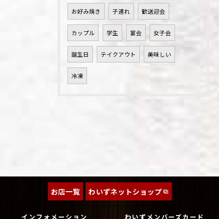
お好み焼き
子連れ
歓送迎会
カップル
学生
宴会
女子会
誕生日
テイクアウト
美味しい
冷凍
お店一覧
わいずネットショップ
インフォメーション
わいずメンバーズカード