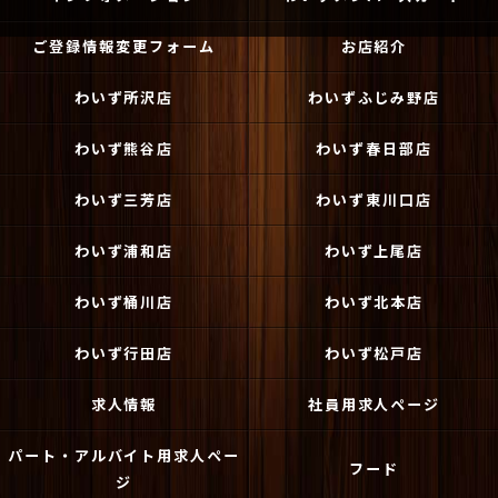
ご登録情報変更フォーム
お店紹介
わいず所沢店
わいずふじみ野店
わいず熊谷店
わいず春日部店
わいず三芳店
わいず東川口店
わいず浦和店
わいず上尾店
わいず桶川店
わいず北本店
わいず行田店
わいず松戸店
求人情報
社員用求人ページ
パート・アルバイト用求人ペー
フード
ジ