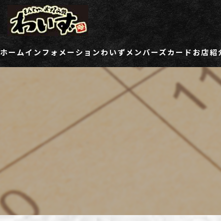
ホーム
インフォメーション
わいずメンバーズカード
お店紹
ご登録情報変更フォーム
わい
わい
わい
わい
わい
わい