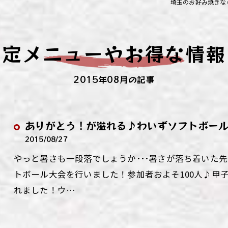
埼玉のお好み焼きな
ず浦和店
ず上尾店
限定メニューやお得な情報
ず桶川店
2015年08月の記事
ず北本店
ず行田店
ありがとう！が溢れる♪わいずソフトボー
ず松戸店
2015/08/27
やっと暑さも一段落でしょうか･･･暑さが落ち着いた
トボール大会を行いました！参加者およそ100人♪甲
れました！ウ…