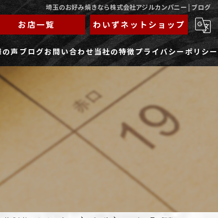
埼玉のお好み焼きなら株式会社アジルカンパニー | ブログ
お店一覧
わいずネットショップ
様の声
ブログ
お問い合わせ
当社の特徴
プライバシーポリシー
求人フォーム
もんじゃ
ランチ
焼きそば
鉄板焼き
家族