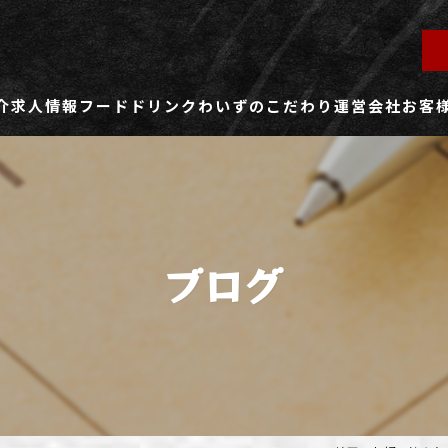
介
求人情報
フード
ドリンク
わいずのこだわり
運営会社
お客
ず所沢店
社員用求人ページ
ずふじみ野店
パート・アルバイト用求人ページ
ブログ
ず熊谷店
ず春日部店
ず三芳店
ず東川口店