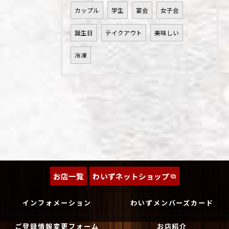
カップル
学生
宴会
女子会
誕生日
テイクアウト
美味しい
冷凍
お店一覧
わいずネットショップ
インフォメーション
わいずメンバーズカード
ご登録情報変更フォーム
お店紹介