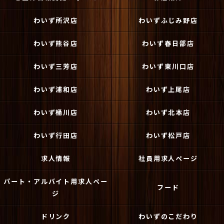
わいず所沢店
わいずふじみ野店
わいず熊谷店
わいず春日部店
わいず三芳店
わいず東川口店
わいず浦和店
わいず上尾店
わいず桶川店
わいず北本店
わいず行田店
わいず松戸店
求人情報
社員用求人ページ
パート・アルバイト用求人ペー
フード
ジ
ドリンク
わいずのこだわり