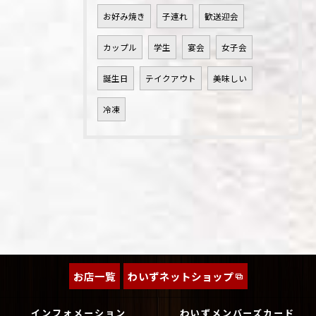
お好み焼き
子連れ
歓送迎会
カップル
学生
宴会
女子会
誕生日
テイクアウト
美味しい
冷凍
お店一覧
わいずネットショップ
インフォメーション
わいずメンバーズカード