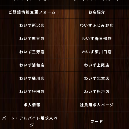
ご登録情報変更フォーム
お店紹介
わいず所沢店
わいずふじみ野店
わいず熊谷店
わいず春日部店
わいず三芳店
わいず東川口店
わいず浦和店
わいず上尾店
わいず桶川店
わいず北本店
わいず行田店
わいず松戸店
求人情報
社員用求人ページ
パート・アルバイト用求人ペー
フード
ジ