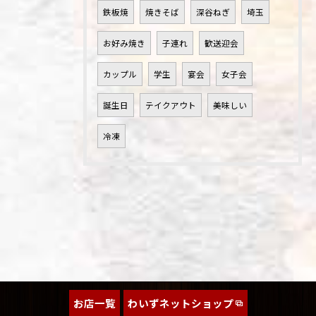
鉄板焼
焼きそば
深谷ねぎ
埼玉
お好み焼き
子連れ
歓送迎会
カップル
学生
宴会
女子会
誕生日
テイクアウト
美味しい
冷凍
お店一覧
わいずネットショップ