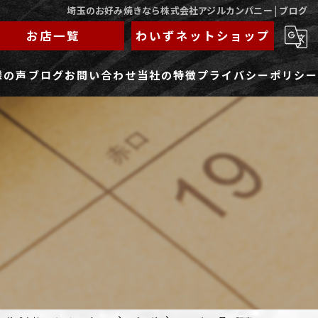
埼玉のお好み焼きなら株式会社アジルカンパニー | ブログ
お店一覧
わいずネットショップ
様の声
ブログ
お問い合わせ
当社の特徴
プライバシーポリシー
求人フォーム
もんじゃ
ランチ
焼きそば
鉄板焼き
家族