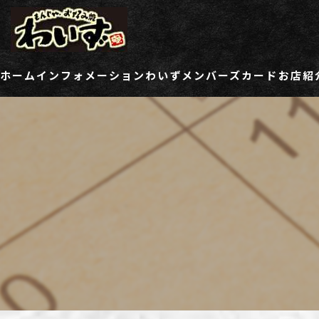
ホーム
インフォメーション
わいずメンバーズカード
お店紹
ご登録情報変更フォーム
わい
わい
わい
わい
わい
わい