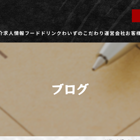
介
求人情報
フード
ドリンク
わいずのこだわり
運営会社
お客
ず所沢店
社員用求人ページ
ずふじみ野店
パート・アルバイト用求人ページ
ブログ
ず熊谷店
ず春日部店
ず三芳店
ず東川口店