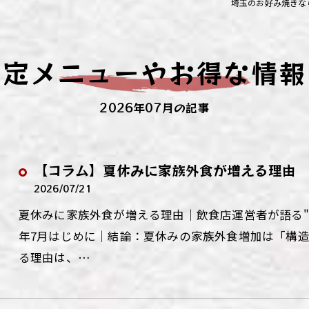
埼玉のお好み焼きな
ず浦和店
ず上尾店
限定メニューやお得な情報
ず桶川店
2026年07月の記事
ず北本店
ず行田店
【コラム】夏休みに家族外食が増える理由
ず松戸店
2026/07/21
夏休みに家族外食が増える理由｜飲食店運営者が語る"夏
年7月はじめに｜結論：夏休みの家族外食増加は「構
る理由は、…