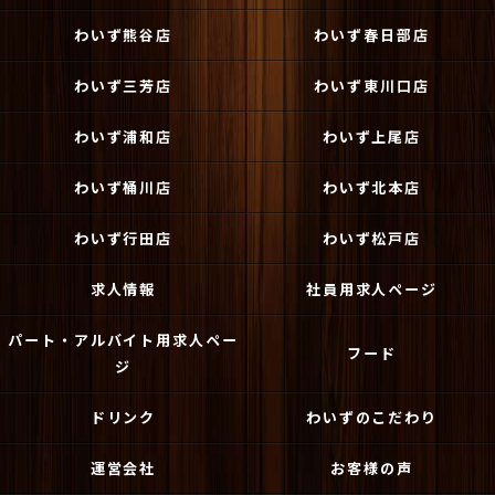
わいず熊谷店
わいず春日部店
わいず三芳店
わいず東川口店
わいず浦和店
わいず上尾店
わいず桶川店
わいず北本店
わいず行田店
わいず松戸店
求人情報
社員用求人ページ
パート・アルバイト用求人ペー
フード
ジ
ドリンク
わいずのこだわり
運営会社
お客様の声