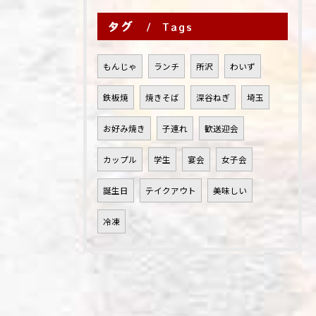
タグ
Tags
もんじゃ
ランチ
所沢
わいず
鉄板焼
焼きそば
深谷ねぎ
埼玉
お好み焼き
子連れ
歓送迎会
カップル
学生
宴会
女子会
誕生日
テイクアウト
美味しい
冷凍