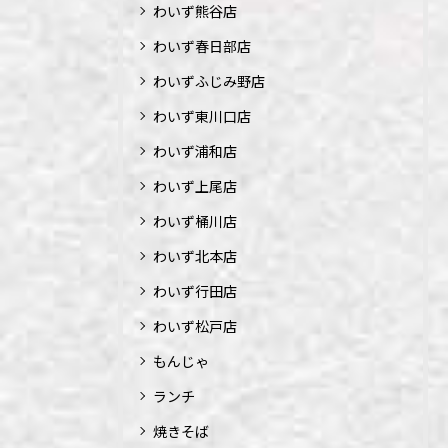
わいず熊谷店
わいず春日部店
わいずふじみ野店
わいず東川口店
わいず浦和店
わいず上尾店
わいず桶川店
わいず北本店
わいず行田店
わいず松戸店
もんじゃ
ランチ
焼きそば