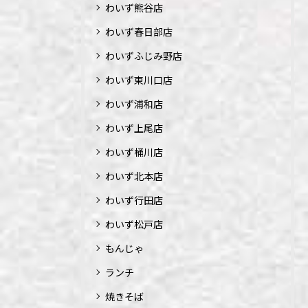
わいず熊谷店
わいず春日部店
わいずふじみ野店
わいず東川口店
わいず浦和店
わいず上尾店
わいず桶川店
わいず北本店
わいず行田店
わいず松戸店
もんじゃ
ランチ
焼きそば