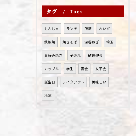
タグ
Tags
もんじゃ
ランチ
所沢
わいず
鉄板焼
焼きそば
深谷ねぎ
埼玉
お好み焼き
子連れ
歓送迎会
カップル
学生
宴会
女子会
誕生日
テイクアウト
美味しい
冷凍