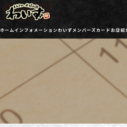
ホーム
インフォメーション
わいずメンバーズカード
お店紹
ご登録情報変更フォーム
わい
わい
わい
わい
わい
わい