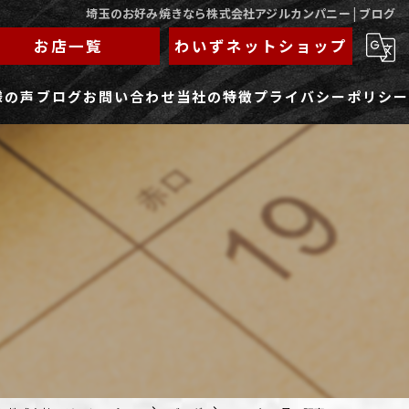
埼玉のお好み焼きなら株式会社アジルカンパニー | ブログ
お店一覧
わいずネットショップ
様の声
ブログ
お問い合わせ
当社の特徴
プライバシーポリシー
求人フォーム
もんじゃ
ランチ
焼きそば
鉄板焼き
家族