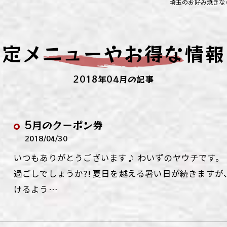
埼玉のお好み焼きな
ず浦和店
ず上尾店
限定メニューやお得な情報
ず桶川店
2018年04月の記事
ず北本店
ず行田店
5月のクーポン券
ず松戸店
2018/04/30
いつもありがとうございます♪ わいずのヤウチです。
過ごしでしょうか?! 夏日を越える暑い日が続きます
けるよう…