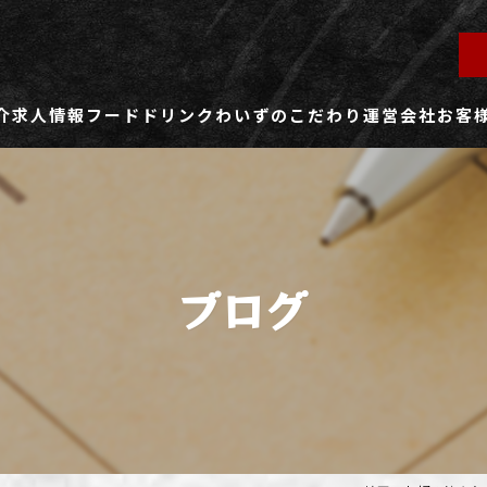
介
求人情報
フード
ドリンク
わいずのこだわり
運営会社
お客
ず所沢店
社員用求人ページ
ずふじみ野店
パート・アルバイト用求人ページ
ブログ
ず熊谷店
ず春日部店
ず三芳店
ず東川口店