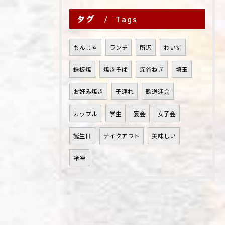
タグ
Tags
もんじゃ
ランチ
所沢
わいず
鉄板焼
焼きそば
深谷ねぎ
埼玉
お好み焼き
子連れ
歓送迎会
カップル
学生
宴会
女子会
誕生日
テイクアウト
美味しい
冷凍