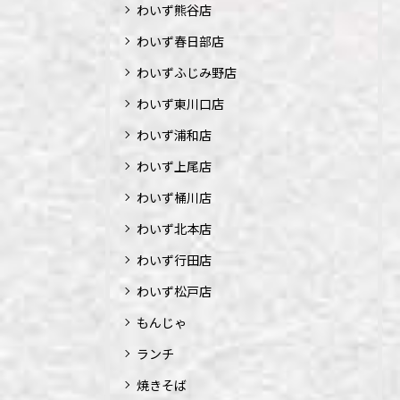
わいず熊谷店
わいず春日部店
わいずふじみ野店
わいず東川口店
わいず浦和店
わいず上尾店
わいず桶川店
わいず北本店
わいず行田店
わいず松戸店
もんじゃ
ランチ
焼きそば