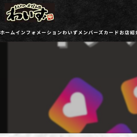
ホーム
インフォメーション
わいずメンバーズカード
お店紹
ご登録情報変更フォーム
わい
わい
わい
わい
わい
わい