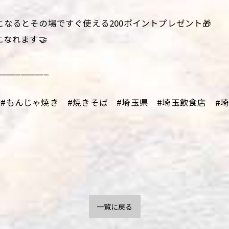
になるとその場ですぐ使える200ポイントプレゼント🎁
になれます🤝
___________
#もんじゃ焼き #焼きそば #埼玉県 #埼玉飲食店 #埼玉
一覧に戻る