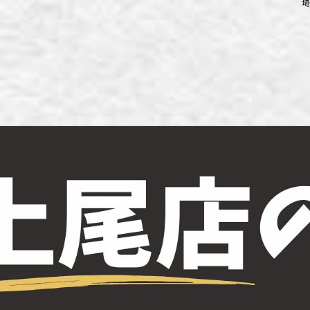
埼
ず浦和店
ず上尾店
ず桶川店
ず北本店
ず行田店
ず松戸店