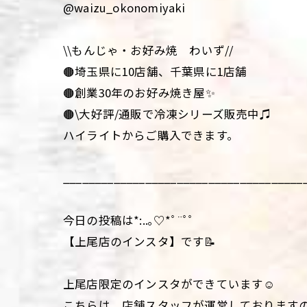
@waizu_okonomiyaki
\\もんじゃ・お好み焼 わいず//
🟤埼玉県に10店舗、千葉県に1店舗
🟤創業30年のお好み焼き屋✨
🟤\大好評/通販で冷凍シリーズ販売中♫
ハイライトからご購入できます。
______________________________________
今日の投稿は*:..｡♡*ﾟ¨ﾟﾟ
【上尾店のインスタ】です📝
上尾店限定のインスタができています☺️
こちらは、店舗スタッフが運営しておりますの