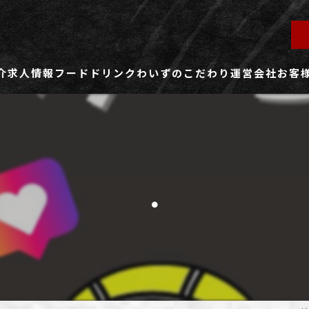
介
求人情報
フード
ドリンク
わいずのこだわり
運営会社
お客
ず所沢店
社員用求人ページ
ずふじみ野店
パート・アルバイト用求人ページ
.
ず熊谷店
ず春日部店
ず三芳店
ず東川口店