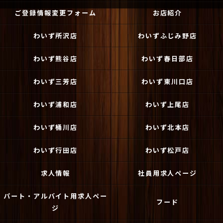
ご登録情報変更フォーム
お店紹介
わいず所沢店
わいずふじみ野店
わいず熊谷店
わいず春日部店
わいず三芳店
わいず東川口店
わいず浦和店
わいず上尾店
わいず桶川店
わいず北本店
わいず行田店
わいず松戸店
求人情報
社員用求人ページ
パート・アルバイト用求人ペー
フード
ジ