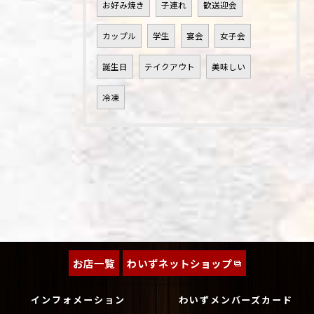
お好み焼き
子連れ
歓送迎会
カップル
学生
宴会
女子会
誕生日
テイクアウト
美味しい
冷凍
お店一覧
わいずネットショップ
インフォメーション
わいずメンバーズカード