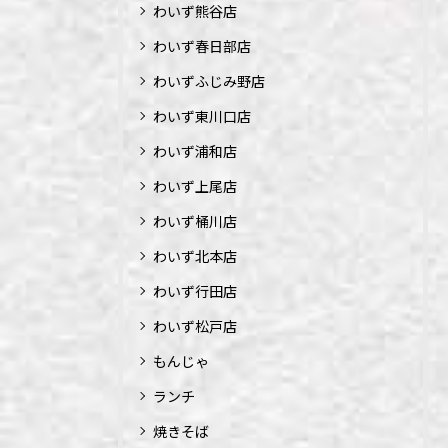
わいず熊谷店
わいず春日部店
わいずふじみ野店
わいず東川口店
わいず浦和店
わいず上尾店
わいず桶川店
わいず北本店
わいず行田店
わいず松戸店
もんじゃ
ランチ
焼きそば