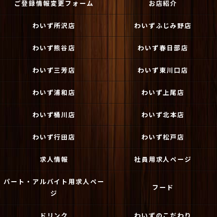
ご登録情報変更フォーム
お店紹介
わいず所沢店
わいずふじみ野店
わいず熊谷店
わいず春日部店
わいず三芳店
わいず東川口店
わいず浦和店
わいず上尾店
わいず桶川店
わいず北本店
わいず行田店
わいず松戸店
求人情報
社員用求人ページ
パート・アルバイト用求人ペー
フード
ジ
ドリンク
わいずのこだわり