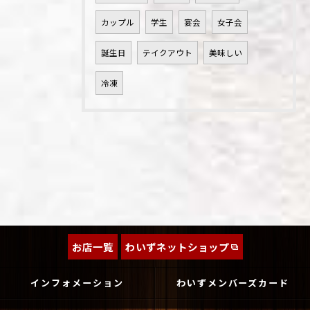
カップル
学生
宴会
女子会
誕生日
テイクアウト
美味しい
冷凍
お店一覧
わいずネットショップ
インフォメーション
わいずメンバーズカード