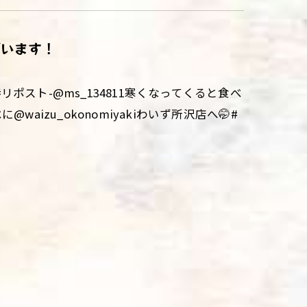
ざいます！
スト-@ms_134811寒くなってくると食べ
izu_okonomiyakiわいず所沢店へ🤭⁡#