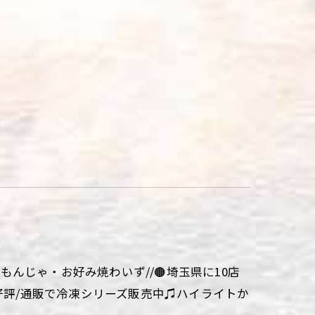
aki\\もんじゃ・お好み焼わいず//🟤埼玉県に10店
大好評/通販で冷凍シリーズ販売中♫ハイライトか