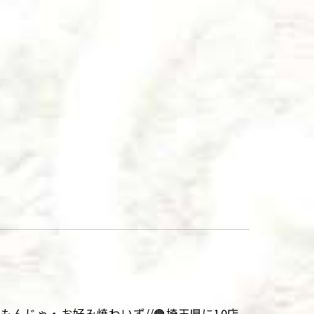
aki\\もんじゃ・お好み焼わいず//🟤埼玉県に10店