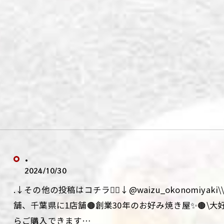
.
2024/10/30
.↓その他の投稿はコチラ💁‍♀️↓@waizu_okonomiy
舗、千葉県に1店舗🟤創業30年のお好み焼き屋✨🟤\
らご購入できます…