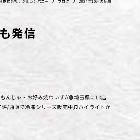
ら株式会社アジルカンパニー
ブログ
2024年10月の記事
も発信
aki\\もんじゃ・お好み焼わいず//🟤埼玉県に10店
大好評/通販で冷凍シリーズ販売中♫ハイライトか