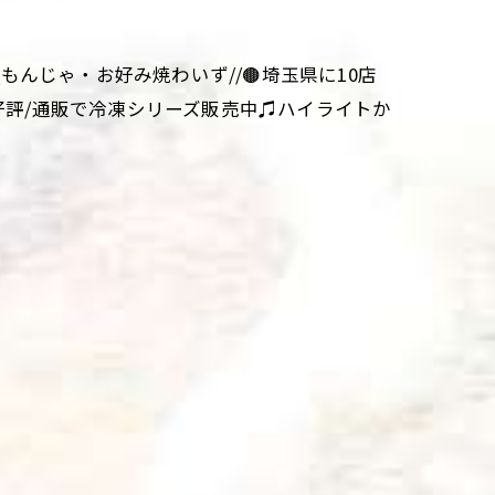
aki\\もんじゃ・お好み焼わいず//🟤埼玉県に10店
大好評/通販で冷凍シリーズ販売中♫ハイライトか