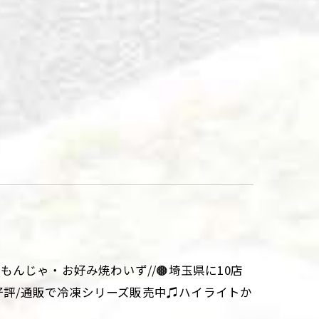
aki\\もんじゃ・お好み焼わいず//🟤埼玉県に10店
大好評/通販で冷凍シリーズ販売中♫ハイライトか