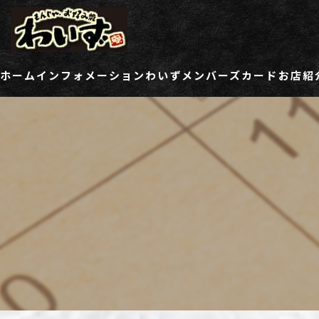
ホーム
インフォメーション
わいずメンバーズカード
お店紹
ご登録情報変更フォーム
わい
わい
わい
わい
わい
わい