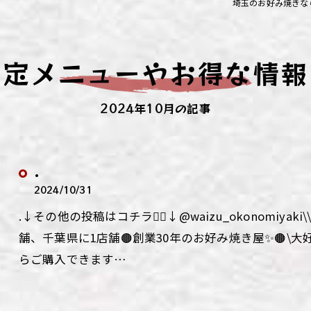
埼玉のお好み焼きな
ず浦和店
ず上尾店
限定メニューやお得な情報
ず桶川店
2024年10月の記事
ず北本店
ず行田店
.
ず松戸店
2024/10/31
.↓その他の投稿はコチラ💁‍♀️↓@waizu_okonomiy
舗、千葉県に1店舗🟤創業30年のお好み焼き屋✨🟤\
らご購入できます…