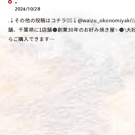
.
2024/10/28
.↓その他の投稿はコチラ💁‍♀️↓@waizu_okonomiy
舗、千葉県に1店舗🟤創業30年のお好み焼き屋✨🟤\
らご購入できます…