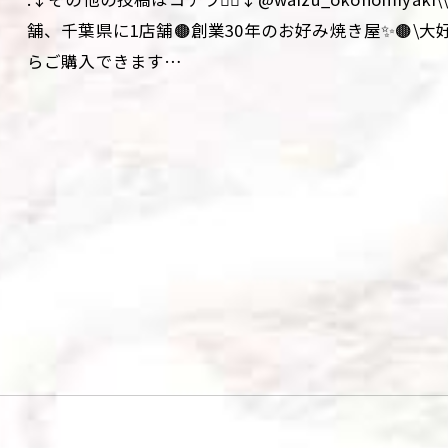
舗、千葉県に1店舗🟤創業30年のお好み焼き屋✨🟤\
らご購入できます…