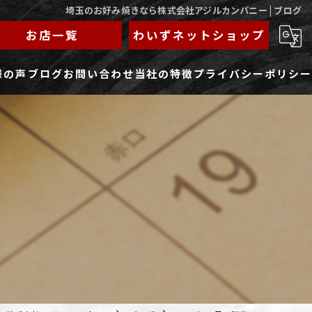
埼玉のお好み焼きなら株式会社アジルカンパニー | ブログ
お店一覧
わいずネットショップ
様の声
ブログ
お問い合わせ
当社の特徴
プライバシーポリシー
求人フォーム
もんじゃ
ランチ
焼きそば
鉄板焼き
家族