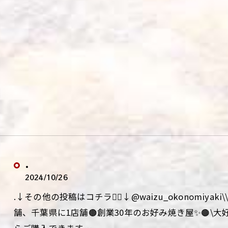
.
2024/10/26
.↓その他の投稿はコチラ💁‍♀️↓@waizu_okonomiy
舗、千葉県に1店舗🟤創業30年のお好み焼き屋✨🟤\
らご購入できます…