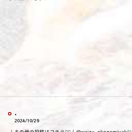
.
2024/10/29
.↓その他の投稿はコチラ💁‍♀️↓@waizu_okonomiy