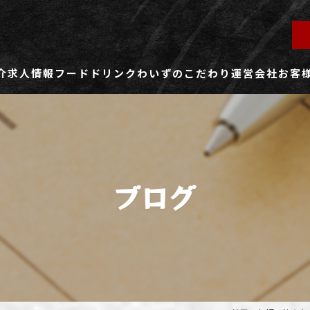
介
求人情報
フード
ドリンク
わいずのこだわり
運営会社
お客
ず所沢店
社員用求人ページ
ずふじみ野店
パート・アルバイト用求人ページ
ブログ
ず熊谷店
ず春日部店
ず三芳店
ず東川口店