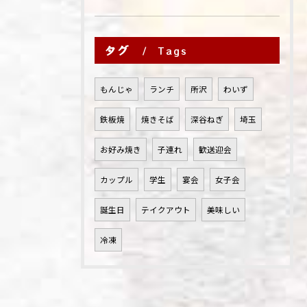
タグ
Tags
もんじゃ
ランチ
所沢
わいず
鉄板焼
焼きそば
深谷ねぎ
埼玉
お好み焼き
子連れ
歓送迎会
カップル
学生
宴会
女子会
誕生日
テイクアウト
美味しい
冷凍