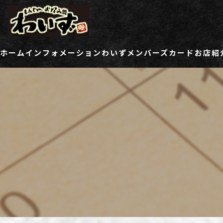
ホーム
インフォメーション
わいずメンバーズカード
お店紹
ご登録情報変更フォーム
わい
わい
わい
わい
わい
わい