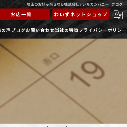
埼玉のお好み焼きなら株式会社アジルカンパニー | ブログ
お店一覧
わいずネットショップ
様の声
ブログ
お問い合わせ
当社の特徴
プライバシーポリシー
求人フォーム
もんじゃ
ランチ
焼きそば
鉄板焼き
家族