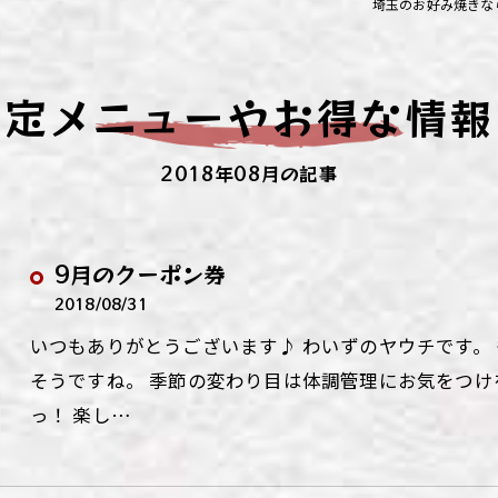
埼玉のお好み焼きな
ず浦和店
ず上尾店
限定メニューやお得な情報
ず桶川店
2018年08月の記事
ず北本店
ず行田店
9月のクーポン券
ず松戸店
2018/08/31
いつもありがとうございます♪ わいずのヤウチです。
そうですね。 季節の変わり目は体調管理にお気をつけを
っ！ 楽し…