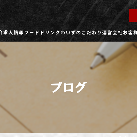
介
求人情報
フード
ドリンク
わいずのこだわり
運営会社
お客
ず所沢店
社員用求人ページ
ずふじみ野店
パート・アルバイト用求人ページ
ブログ
ず熊谷店
ず春日部店
ず三芳店
ず東川口店