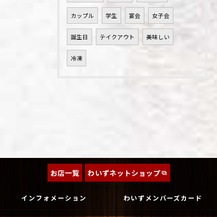
カップル
学生
宴会
女子会
誕生日
テイクアウト
美味しい
冷凍
お店一覧
わいずネットショップ
インフォメーション
わいずメンバーズカード