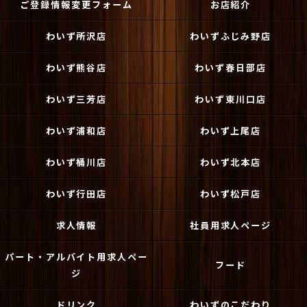
ご登録情報変更フォーム
お店紹介
わいず所沢店
わいずふじみ野店
わいず熊谷店
わいず春日部店
わいず三芳店
わいず東川口店
わいず浦和店
わいず上尾店
わいず桶川店
わいず北本店
わいず行田店
わいず松戸店
求人情報
社員用求人ページ
パート・アルバイト用求人ペー
フード
ジ
ドリンク
わいずのこだわり