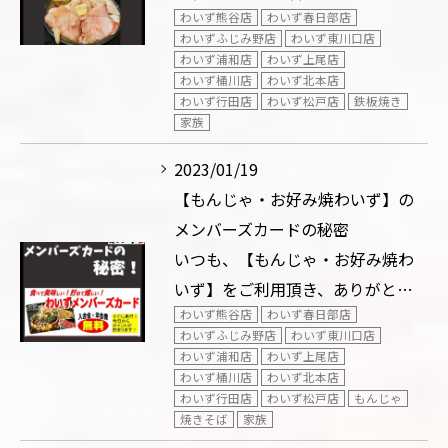
わいず熊谷店
わいず春日部店
わいずふじみ野店
わいず東川口店
わいず浦和店
わいず上尾店
わいず桶川店
わいず北本店
わいず行田店
わいず松戸店
鉄板焼き
家族
2023/01/19
【もんじゃ・お好み焼わいず】の
メンバーズカードの秘密
いつも、【もんじゃ・お好み焼わ
いず】をご利用頂き、ありがと…
わいず熊谷店
わいず春日部店
わいずふじみ野店
わいず東川口店
わいず浦和店
わいず上尾店
わいず桶川店
わいず北本店
わいず行田店
わいず松戸店
もんじゃ
焼きそば
家族