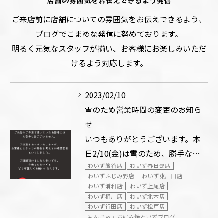
店舗の雰囲気をお伝えできるよう発信
ご来店前に店舗についての雰囲気をお伝えできるよう、
ブログでこまめな発信に努めております。
明るく元気なスタッフが揃い、お客様にお楽しみいただ
けるよう対応します。
2023/02/10
雪のため営業時間の変更のお知ら
せ
いつもありがとうございます。本
日2/10(金)は雪のため、勝手な…
わいず熊谷店
わいず春日部店
わいずふじみ野店
わいず東川口店
わいず浦和店
わいず上尾店
わいず桶川店
わいず北本店
わいず行田店
わいず松戸店
もんじゃ・お好み焼わいずブログ