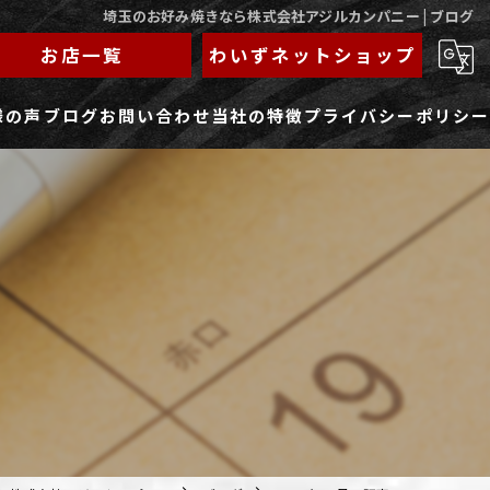
埼玉のお好み焼きなら株式会社アジルカンパニー | ブログ
お店一覧
わいずネットショップ
様の声
ブログ
お問い合わせ
当社の特徴
プライバシーポリシー
求人フォーム
もんじゃ
ランチ
焼きそば
鉄板焼き
家族