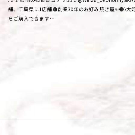
舗、千葉県に1店舗🟤創業30年のお好み焼き屋✨🟤\
らご購入できます…