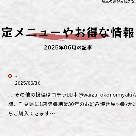
埼玉のお好み焼きな
ず浦和店
ず上尾店
限定メニューやお得な情報
ず桶川店
2025年06月の記事
ず北本店
ず行田店
.
ず松戸店
2025/06/30
.↓その他の投稿はコチラ💁‍♀️↓@waizu_okonomiy
舗、千葉県に1店舗🟤創業30年のお好み焼き屋✨🟤\
らご購入できます…