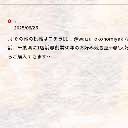
.
2025/06/25
.↓その他の投稿はコチラ💁‍♀️↓@waizu_okonomiy
舗、千葉県に1店舗🟤創業30年のお好み焼き屋✨🟤\
らご購入できます…