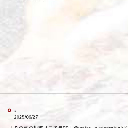
.
2025/06/27
.↓その他の投稿はコチラ💁‍♀️↓@waizu_okonomiy