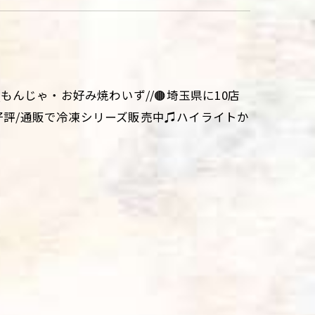
aki\\もんじゃ・お好み焼わいず//🟤埼玉県に10店
大好評/通販で冷凍シリーズ販売中♫ハイライトか