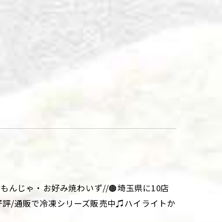
aki\\もんじゃ・お好み焼わいず//🟤埼玉県に10店
大好評/通販で冷凍シリーズ販売中♫ハイライトか