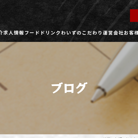
介
求人情報
フード
ドリンク
わいずのこだわり
運営会社
お客
ず所沢店
社員用求人ページ
ずふじみ野店
パート・アルバイト用求人ページ
ブログ
ず熊谷店
ず春日部店
ず三芳店
ず東川口店