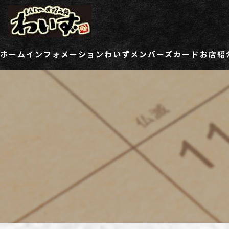
ホーム
インフォメーション
わいずメンバーズカード
お店紹
ご登録情報変更フォーム
わい
わい
わい
わい
わい
わい