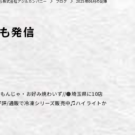
ら株式会社アジルカンパニー
ブログ
2025年06月の記事
も発信
aki\\もんじゃ・お好み焼わいず//🟤埼玉県に10店
大好評/通販で冷凍シリーズ販売中♫ハイライトか