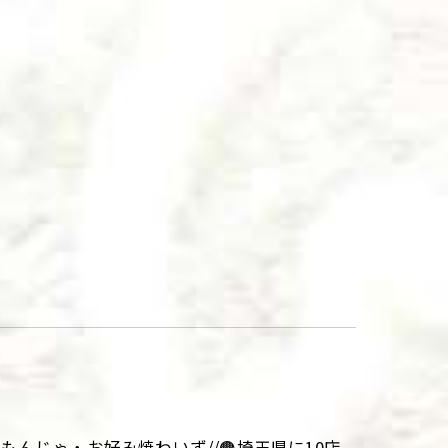
aki\\もんじゃ・お好み焼わいず//🟤埼玉県に10店