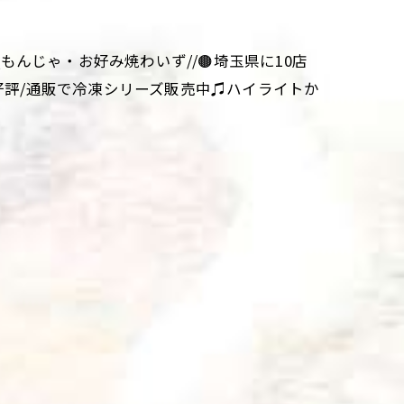
aki\\もんじゃ・お好み焼わいず//🟤埼玉県に10店
大好評/通販で冷凍シリーズ販売中♫ハイライトか