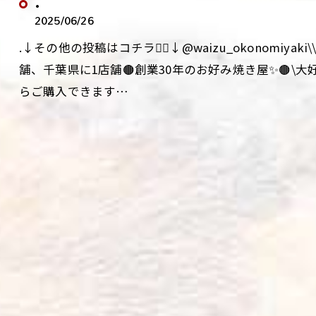
.
2025/06/26
.↓その他の投稿はコチラ💁‍♀️↓@waizu_okonomiy
舗、千葉県に1店舗🟤創業30年のお好み焼き屋✨🟤\
らご購入できます…