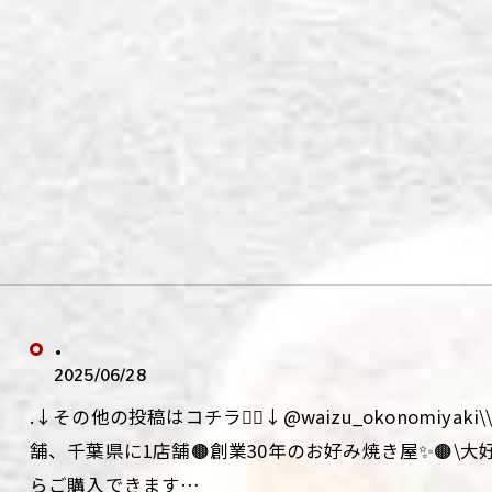
.
2025/06/28
.↓その他の投稿はコチラ💁‍♀️↓@waizu_okonomiy
舗、千葉県に1店舗🟤創業30年のお好み焼き屋✨🟤\
らご購入できます…