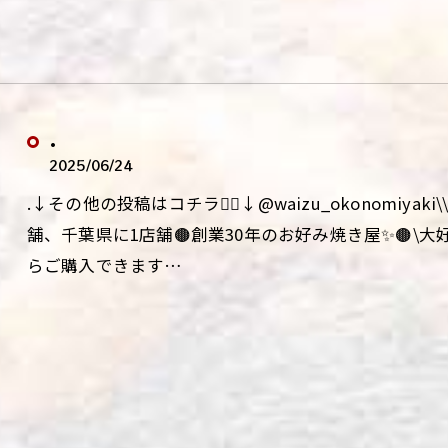
.
2025/06/24
.↓その他の投稿はコチラ💁‍♀️↓@waizu_okonomiy
舗、千葉県に1店舗🟤創業30年のお好み焼き屋✨🟤\
らご購入できます…