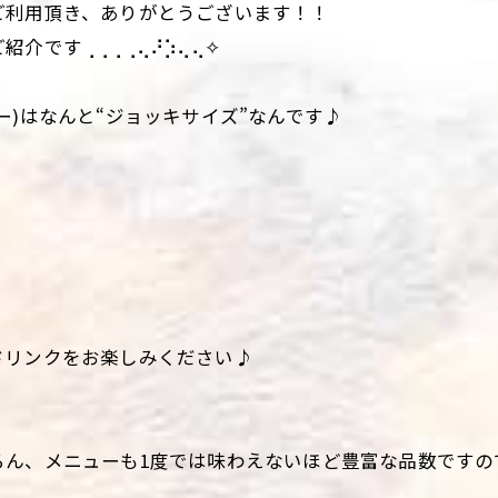
ご利用頂き、ありがとうございます！！
介です⢀⢀⢀⢀⢄⠜⡱⢄⢄✧
ー)はなんと“ジョッキサイズ”なんです♪
ドリンクをお楽しみください♪
ろん、メニューも1度では味わえないほど豊富な品数ですの