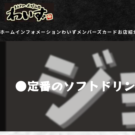
ホーム
インフォメーション
わいずメンバーズカード
お店紹
ご登録情報変更フォーム
わい
わい
●定番のソフトドリン
わい
わい
わい
わい