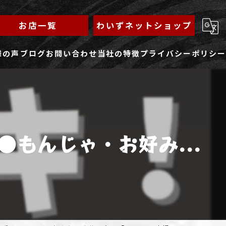
お店一覧
わいずネットショップ
様の声
ブログ
お問い合わせ
当社の特徴
プライバシーポリシー
求人フォーム
もんじゃ
ランチ
もんじゃ・お好み...
焼きそば
鉄板焼き
家族