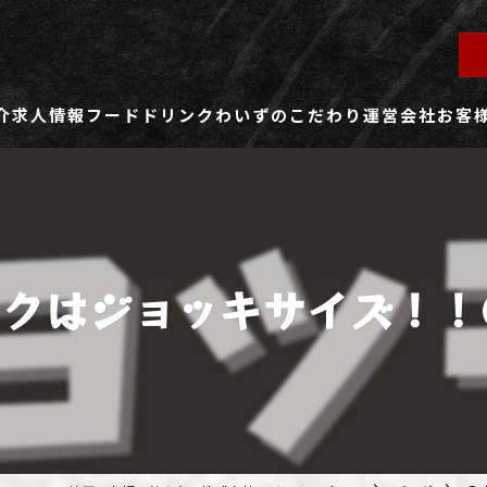
介
求人情報
フード
ドリンク
わいずのこだわり
運営会社
お客
ず所沢店
社員用求人ページ
ずふじみ野店
パート・アルバイト用求人ページ
クはジョッキサイズ！！●
ず熊谷店
ず春日部店
ず三芳店
ず東川口店