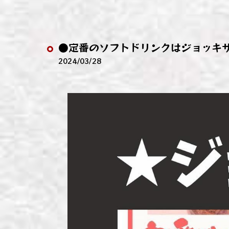
わい
わい
●定番のソフトドリンクはジョッキサ
わい
2024/03/28
わい
わい
わい