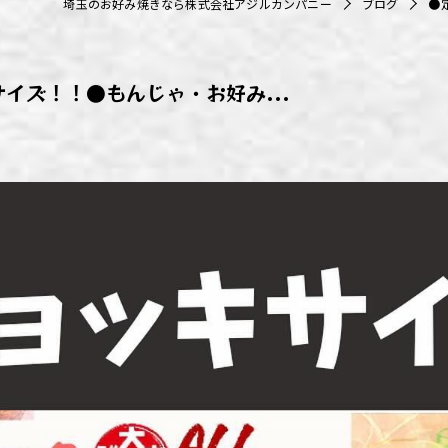
埼玉のお好み焼きなら株式会社アジルカンパニー
ブログ
●
ず浦和店
ず上尾店
イズ！！●もんじゃ・お好み...
ず桶川店
ず北本店
ず行田店
ず松戸店