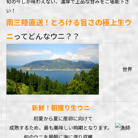
旬の今しか味わえない、濃厚で上品な甘みをご堪能下さ
い！
南三陸直送！とろける旨さの極上生ウ
ニ
ってどんなウニ？？
親
世界三
新鮮！朝獲り生ウニ
初夏から夏に産卵に向けて
成熟するため、最も美味しい時期となります。
旬のウニを早朝に海に潜り収穫、