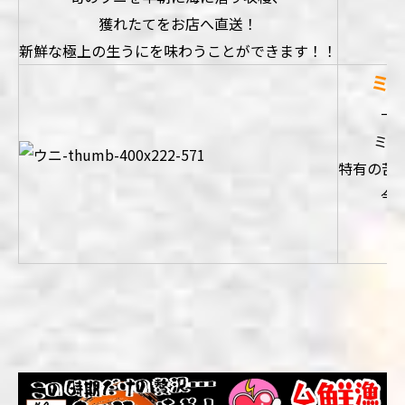
獲れたてをお店へ直送！
新鮮な極上の生うにを味わうことができます！
！
ミ
一般
ミョ
特有の苦
今
ま