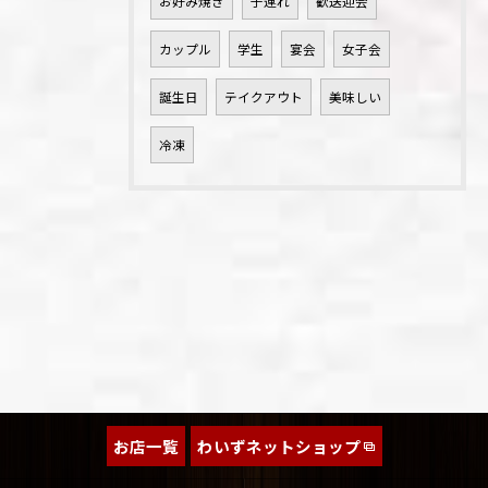
お好み焼き
子連れ
歓送迎会
カップル
学生
宴会
女子会
誕生日
テイクアウト
美味しい
冷凍
お店一覧
わいずネットショップ