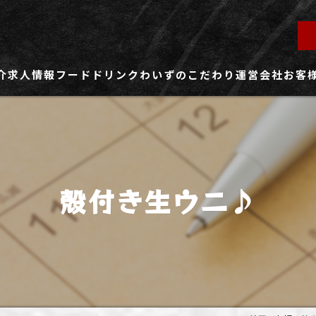
介
求人情報
フード
ドリンク
わいずのこだわり
運営会社
お客
ず所沢店
社員用求人ページ
ずふじみ野店
パート・アルバイト用求人ページ
殻付き生ウニ♪
ず熊谷店
ず春日部店
ず三芳店
ず東川口店