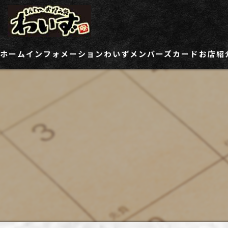
ホーム
インフォメーション
わいずメンバーズカード
お店紹
ご登録情報変更フォーム
わい
わい
わい
わい
わい
わい