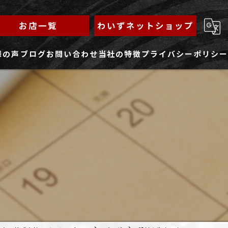
お店一覧
わいずネットショップ
様の声
ブログ
お問い合わせ
当社の特徴
プライバシーポリシー
求人フォーム
もんじゃ
ランチ
焼きそば
鉄板焼き
家族