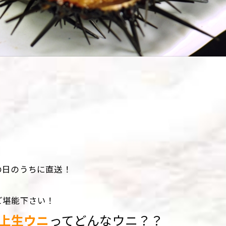
の日のうちに直送！
ご堪能下さい！
上生ウニ
ってどんなウニ？？