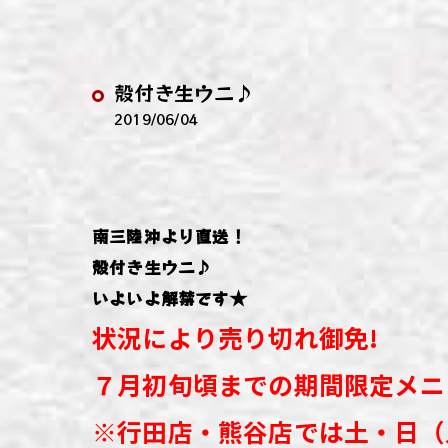
わい
わい
殻付き生ウニ♪
わい
2019/06/04
わい
わい
南三陸沖より直送！
わい
殻付き生ウニ♪
いよいよ解禁です★
状況により売り切れ御免!
７月初旬頃までの期間限定メニ
※行田店・熊谷店では
土・日
（