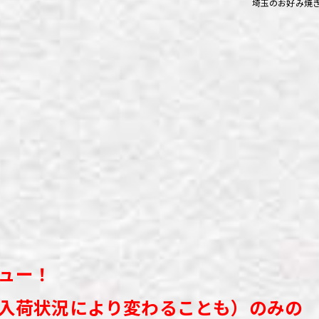
埼玉のお好み焼
ず浦和店
ず上尾店
ず桶川店
ず北本店
ず行田店
ず松戸店
ュー！
入荷状況により変わることも）
のみの