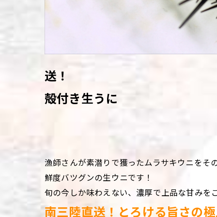
送！
殻付き生うに
漁師さんが素潜りで獲ったムラサキウニをそ
鮮度バツグンの生ウニです！
旬の今しか味わえない、濃厚で上品な甘みを
南三陸直送！とろける旨さの極