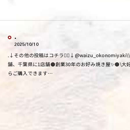
.
2025/10/10
.↓その他の投稿はコチラ💁‍♀️↓@waizu_okonomiy
舗、千葉県に1店舗🟤創業30年のお好み焼き屋✨🟤\
らご購入できます…