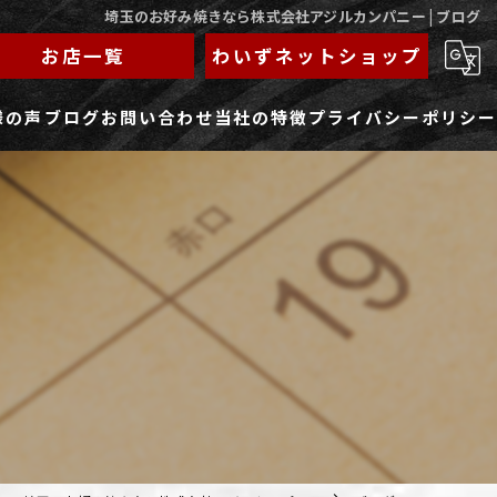
埼玉のお好み焼きなら株式会社アジルカンパニー | ブログ
お店一覧
わいずネットショップ
様の声
ブログ
お問い合わせ
当社の特徴
プライバシーポリシー
求人フォーム
もんじゃ
ランチ
焼きそば
鉄板焼き
家族