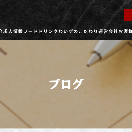
介
求人情報
フード
ドリンク
わいずのこだわり
運営会社
お客
ず所沢店
社員用求人ページ
ずふじみ野店
パート・アルバイト用求人ページ
ブログ
ず熊谷店
ず春日部店
ず三芳店
ず東川口店