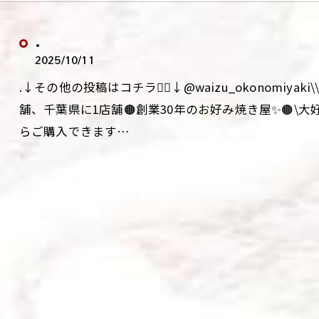
.
2025/10/11
.↓その他の投稿はコチラ💁‍♀️↓@waizu_okonomiy
舗、千葉県に1店舗🟤創業30年のお好み焼き屋✨🟤\
らご購入できます…