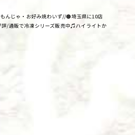
aki\\もんじゃ・お好み焼わいず//🟤埼玉県に10店
大好評/通販で冷凍シリーズ販売中♫ハイライトか