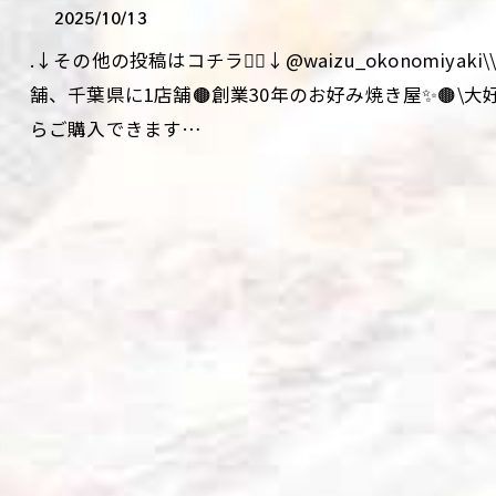
2025/10/13
.↓その他の投稿はコチラ💁‍♀️↓@waizu_okonomiy
舗、千葉県に1店舗🟤創業30年のお好み焼き屋✨🟤\
らご購入できます…