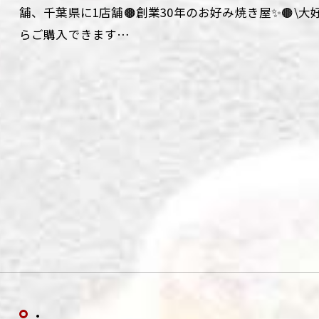
舗、千葉県に1店舗🟤創業30年のお好み焼き屋✨🟤\
らご購入できます…
.