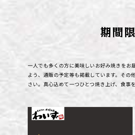
わい
わい
期間
わい
わい
わい
一人でも多くの方に美味しいお好み焼きをお
よう、通販の予定等も掲載しています。その
わい
さい。真心込めて一つひとつ焼き上げ、食事