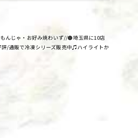
aki\\もんじゃ・お好み焼わいず//🟤埼玉県に10店
大好評/通販で冷凍シリーズ販売中♫ハイライトか