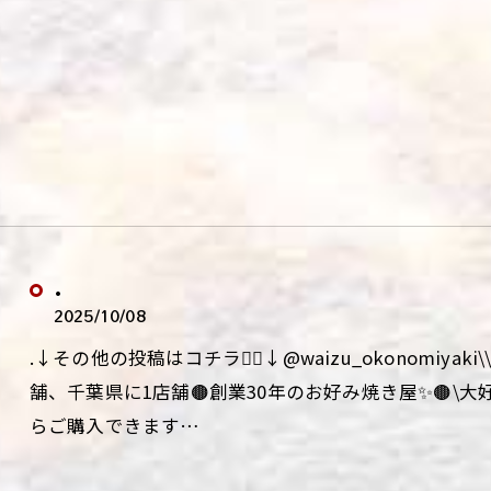
.
2025/10/08
.↓その他の投稿はコチラ💁‍♀️↓@waizu_okonomiy
舗、千葉県に1店舗🟤創業30年のお好み焼き屋✨🟤\
らご購入できます…