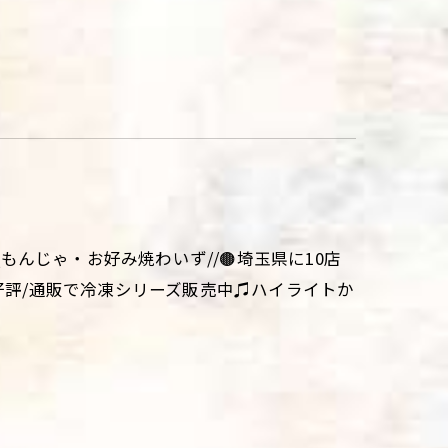
aki\\もんじゃ・お好み焼わいず//🟤埼玉県に10店
大好評/通販で冷凍シリーズ販売中♫ハイライトか