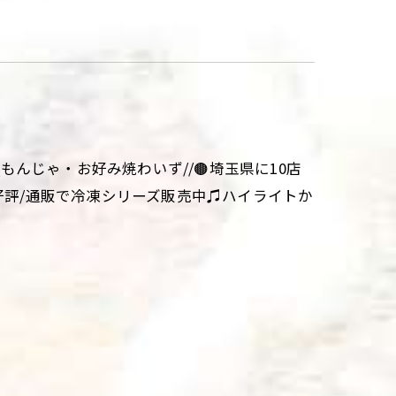
aki\\もんじゃ・お好み焼わいず//🟤埼玉県に10店
大好評/通販で冷凍シリーズ販売中♫ハイライトか