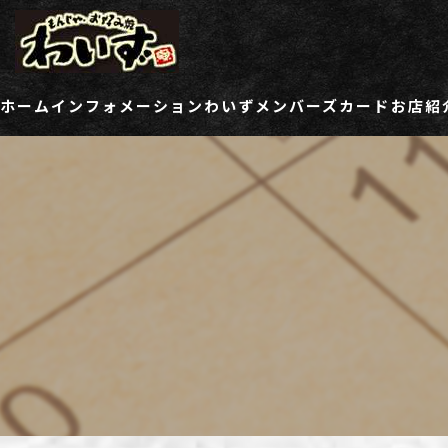
ホーム
インフォメーション
わいずメンバーズカード
お店紹
ご登録情報変更フォーム
わい
わい
わい
わい
わい
わい