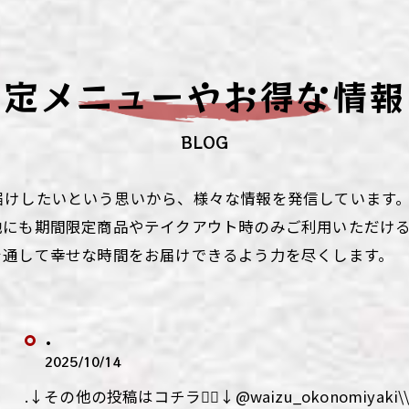
ず浦和店
ず上尾店
限定メニューやお得な情報
ず桶川店
BLOG
ず北本店
ず行田店
届けしたいという思いから、様々な情報を発信しています
他にも期間限定商品やテイクアウト時のみご利用いただけ
ず松戸店
を通して幸せな時間をお届けできるよう力を尽くします。
.
2025/10/14
.↓その他の投稿はコチラ💁‍♀️↓@waizu_okonomiy