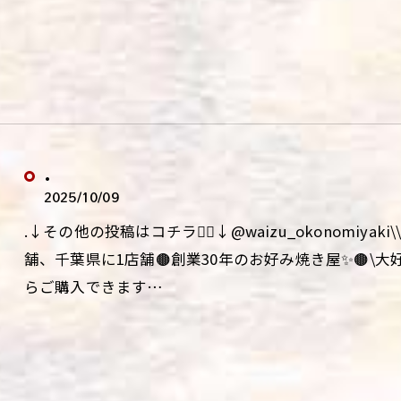
.
2025/10/09
.↓その他の投稿はコチラ💁‍♀️↓@waizu_okonomiy
舗、千葉県に1店舗🟤創業30年のお好み焼き屋✨🟤\
らご購入できます…