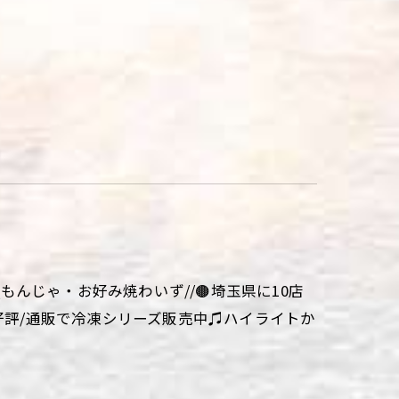
aki\\もんじゃ・お好み焼わいず//🟤埼玉県に10店
大好評/通販で冷凍シリーズ販売中♫ハイライトか