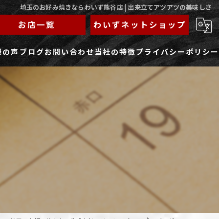
埼玉のお好み焼きならわいず熊谷店 | 出来立てアツアツの美味しさ
お店一覧
わいずネットショップ
様の声
ブログ
お問い合わせ
当社の特徴
プライバシーポリシー
求人フォーム
もんじゃ
ランチ
焼きそば
鉄板焼き
家族