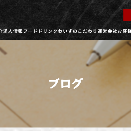
介
求人情報
フード
ドリンク
わいずのこだわり
運営会社
お客
ず所沢店
社員用求人ページ
ずふじみ野店
パート・アルバイト用求人ページ
ブログ
ず熊谷店
ず春日部店
ず三芳店
ず東川口店