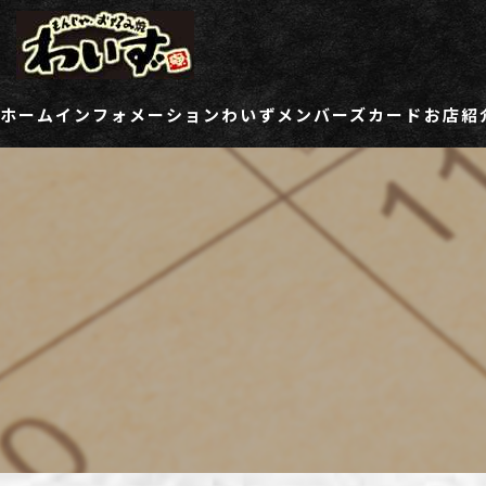
ホーム
インフォメーション
わいずメンバーズカード
お店紹
ご登録情報変更フォーム
わい
わい
わい
わい
わい
わい