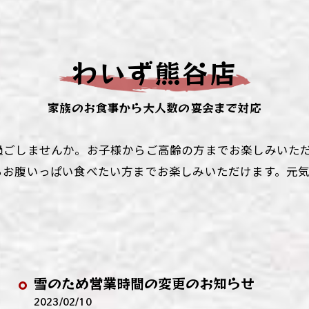
ず浦和店
ず上尾店
わいず熊谷店
ず桶川店
家族のお食事から大人数の宴会まで対応
ず北本店
ず行田店
過ごしませんか。お子様からご高齢の方までお楽しみいた
らお腹いっぱい食べたい方までお楽しみいただけます。元
ず松戸店
雪のため営業時間の変更のお知らせ
2023/02/10