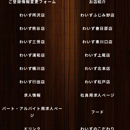
ご登録情報変更フォーム
お店紹介
わいず所沢店
わいずふじみ野店
わいず熊谷店
わいず春日部店
わいず三芳店
わいず東川口店
わいず浦和店
わいず上尾店
わいず桶川店
わいず北本店
わいず行田店
わいず松戸店
求人情報
社員用求人ページ
パート・アルバイト用求人ペー
フード
ジ
ドリンク
わいずのこだわり