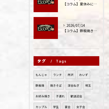
【コラム】夏休みに家族外食が増える理由
2026/07/14
【コラム】鉄板焼きが"コミュニケーション飯"と呼ばれる理由
タグ
Tags
もんじゃ
ランチ
所沢
わいず
鉄板焼
焼きそば
深谷ねぎ
埼玉
お好み焼き
子連れ
歓送迎会
カップル
学生
宴会
女子会