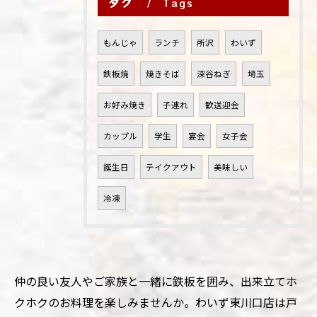
タグ
Tags
もんじゃ
ランチ
所沢
わいず
鉄板焼
焼きそば
深谷ねぎ
埼玉
お好み焼き
子連れ
歓送迎会
カップル
学生
宴会
女子会
誕生日
テイクアウト
美味しい
冷凍
仲の良い友人やご家族と一緒に鉄板を囲み、出来立てホ
クホクのお料理を楽しみませんか。わいず東川口店は戸