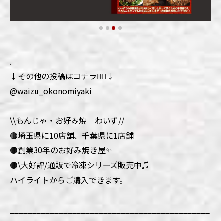
.
↓その他の投稿はコチラ💁‍♀️↓
@waizu_okonomiyaki
\\もんじゃ・お好み焼 わいず//
🟤埼玉県に10店舗、千葉県に1店舗
🟤創業30年のお好み焼き屋✨
🟤\大好評/通販で冷凍シリーズ販売中♫
ハイライトからご購入できます。
_____________________________________________