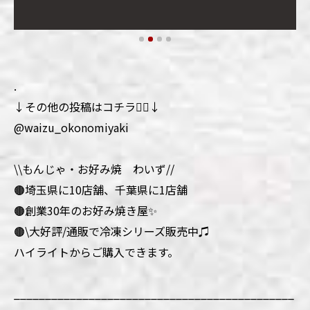
.
↓その他の投稿はコチラ💁‍♀️↓
@waizu_okonomiyaki
\\もんじゃ・お好み焼 わいず//
🟤埼玉県に10店舗、千葉県に1店舗
🟤創業30年のお好み焼き屋✨
🟤\大好評/通販で冷凍シリーズ販売中♫
ハイライトからご購入できます。
_____________________________________________