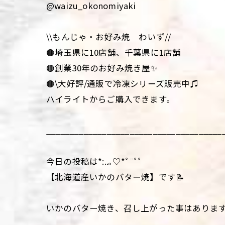
@waizu_okonomiyaki
\\もんじゃ・お好み焼 わいず//
🟤埼玉県に10店舗、千葉県に1店舗
🟤創業30年のお好み焼き屋✨
🟤\大好評/通販で冷凍シリーズ販売中♫
ハイライトからご購入できます。
______________________________________
今日の投稿は*:..｡♡*ﾟ¨ﾟﾟ
【北海道産いかのバター焼】です📝
いかのバター焼き、召し上がった事はありま