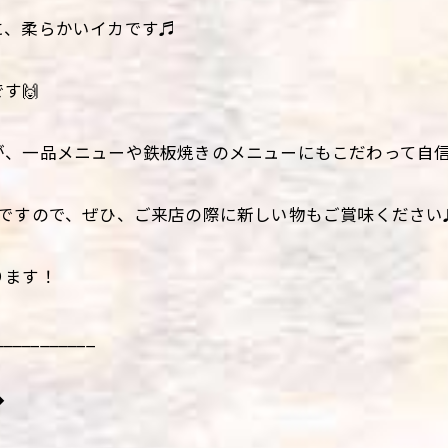
に、柔らかいイカです♬
す🙌
が、一品メニューや鉄板焼きのメニューにもこだわって自
数ですので、ぜひ、ご来店の際に新しい物もご賞味ください
ります！
___________
◆