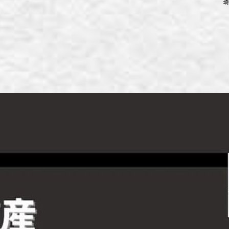
埼
ず浦和店
ず上尾店
ず桶川店
ず北本店
ず行田店
ず松戸店