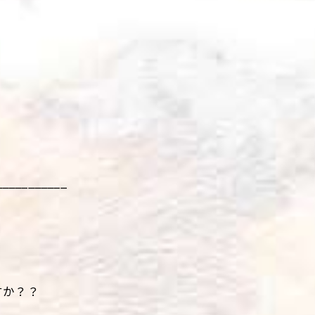
___________
すか？？