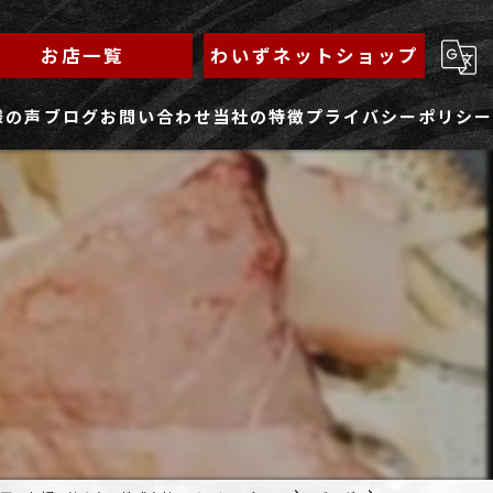
お店一覧
わいずネットショップ
様の声
ブログ
お問い合わせ
当社の特徴
プライバシーポリシー
求人フォーム
もんじゃ
ランチ
焼きそば
鉄板焼き
家族