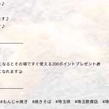
い♪
ます♪
す♪
___________
になるとその場ですぐ使える200ポイントプレゼント🎁
になれます🤝
___________
#もんじゃ焼き #焼きそば #埼玉県 #埼玉飲食店 #埼玉