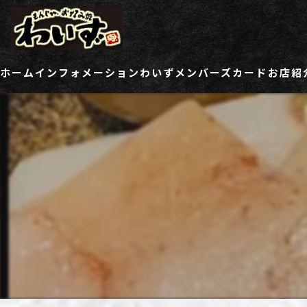
ホーム
インフォメーション
わいずメンバーズカード
お店紹
ご登録情報変更フォーム
わい
わい
わい
わい
わい
わい