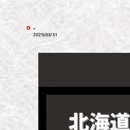
わい
わい
.
わい
2025/03/31
わい
わい
わい