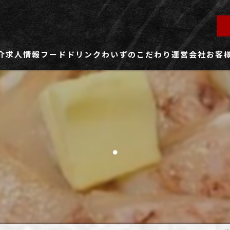
介
求人情報
フード
ドリンク
わいずのこだわり
運営会社
お客
ず所沢店
社員用求人ページ
ずふじみ野店
パート・アルバイト用求人ページ
.
ず熊谷店
ず春日部店
ず三芳店
ず東川口店