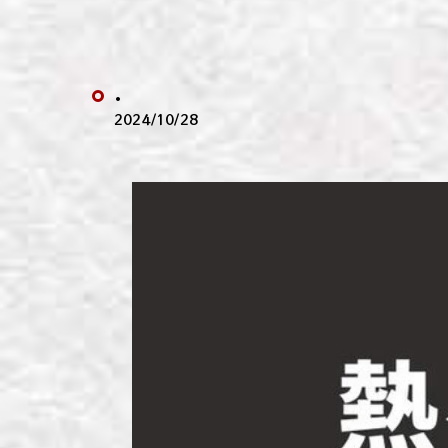
わい
わい
.
わい
2024/10/28
わい
わい
わい