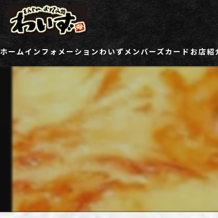
ホーム
インフォメーション
わいずメンバーズカード
お店紹
ご登録情報変更フォーム
わい
わい
わい
わい
わい
わい