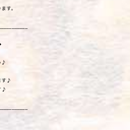
ります。
___________
◆
い♪
ます♪
す♪
___________