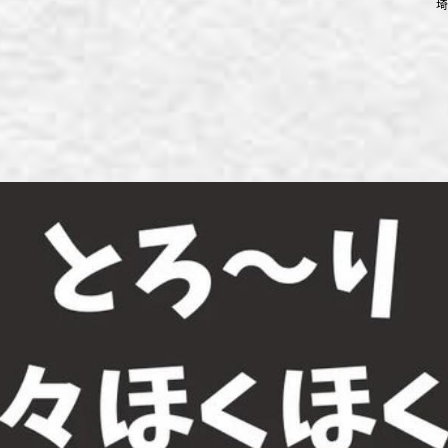
埼
ず浦和店
ず上尾店
ず桶川店
ず北本店
ず行田店
ず松戸店