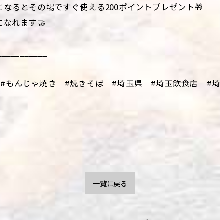
になるとその場ですぐ使える200ポイントプレゼント🎁
になれます🤝
___________
#もんじゃ焼き #焼きそば #埼玉県 #埼玉飲食店 #埼玉
一覧に戻る