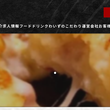
介
求人情報
フード
ドリンク
わいずのこだわり
運営会社
お客
ず所沢店
社員用求人ページ
ずふじみ野店
パート・アルバイト用求人ページ
.
ず熊谷店
ず春日部店
ず三芳店
ず東川口店