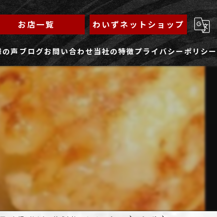
お店一覧
わいずネットショップ
様の声
ブログ
お問い合わせ
当社の特徴
プライバシーポリシー
求人フォーム
もんじゃ
ランチ
焼きそば
鉄板焼き
家族