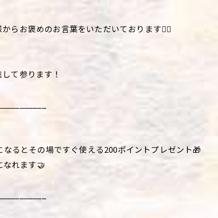
らお褒めのお言葉をいただいております🙇‍♀️
進して参ります！
___________
になるとその場ですぐ使える200ポイントプレゼント🎁
になれます🤝
___________