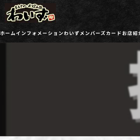
ホーム
インフォメーション
わいずメンバーズカード
お店紹
ご登録情報変更フォーム
わい
わい
わい
わい
わい
わい