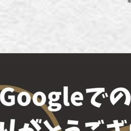
埼
ず浦和店
ず上尾店
ず桶川店
ず北本店
ず行田店
ず松戸店