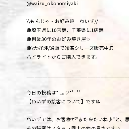
@waizu_okonomiyaki
\\もんじゃ・お好み焼 わいず//
🟤埼玉県に10店舗、千葉県に1店舗
🟤創業30年のお好み焼き屋✨
🟤\大好評/通販で冷凍シリーズ販売中♫
ハイライトからご購入できます。
______________________________________
今日の投稿は*:..｡♡*ﾟ¨ﾟﾟ
【わいずの接客について】です📝
わいずでは、お客様が“また来たいね♪”と、
その秘密はスタッフ同士の仲の良さです♪