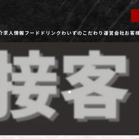
介
求人情報
フード
ドリンク
わいずのこだわり
運営会社
お客
ず所沢店
社員用求人ページ
ずふじみ野店
パート・アルバイト用求人ページ
.
ず熊谷店
ず春日部店
ず三芳店
ず東川口店