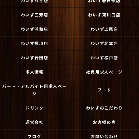
わいず熊谷店
わいず春日部店
わいず三芳店
わいず東川口店
わいず浦和店
わいず上尾店
わいず桶川店
わいず北本店
わいず行田店
わいず松戸店
求人情報
社員用求人ページ
パート・アルバイト用求人ペー
フード
ジ
ドリンク
わいずのこだわり
運営会社
お客様の声
ブログ
お問い合わせ