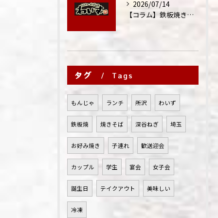
2026/07/14
【コラム】鉄板焼きが"コミュニケーション飯"と呼ばれる理由
タグ
Tags
もんじゃ
ランチ
所沢
わいず
鉄板焼
焼きそば
深谷ねぎ
埼玉
お好み焼き
子連れ
歓送迎会
カップル
学生
宴会
女子会
誕生日
テイクアウト
美味しい
冷凍