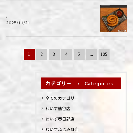
.
2025/11/21
1
2
3
4
5
...
105
カテゴリー
Categories
全てのカテゴリー
わいず熊谷店
わいず春日部店
わいずふじみ野店