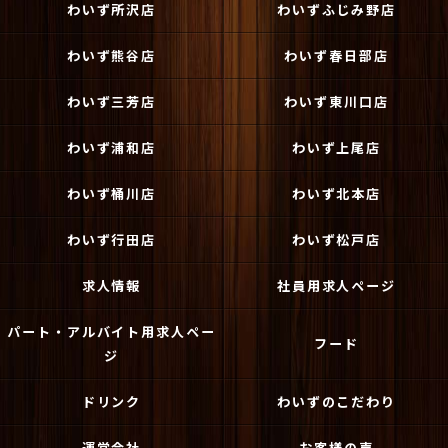
わいず所沢店
わいずふじみ野店
わいず熊谷店
わいず春日部店
わいず三芳店
わいず東川口店
わいず浦和店
わいず上尾店
わいず桶川店
わいず北本店
わいず行田店
わいず松戸店
求人情報
社員用求人ページ
パート・アルバイト用求人ペー
フード
ジ
ドリンク
わいずのこだわり
運営会社
お客様の声