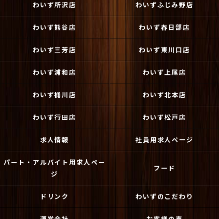
わいず所沢店
わいずふじみ野店
わいず熊谷店
わいず春日部店
わいず三芳店
わいず東川口店
わいず浦和店
わいず上尾店
わいず桶川店
わいず北本店
わいず行田店
わいず松戸店
求人情報
社員用求人ページ
パート・アルバイト用求人ペー
フード
ジ
ドリンク
わいずのこだわり
運営会社
お客様の声