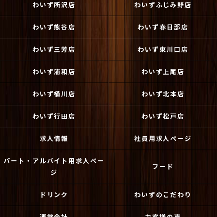
わいず所沢店
わいずふじみ野店
わいず熊谷店
わいず春日部店
わいず三芳店
わいず東川口店
わいず浦和店
わいず上尾店
わいず桶川店
わいず北本店
わいず行田店
わいず松戸店
求人情報
社員用求人ページ
パート・アルバイト用求人ペー
フード
ジ
ドリンク
わいずのこだわり
運営会社
お客様の声