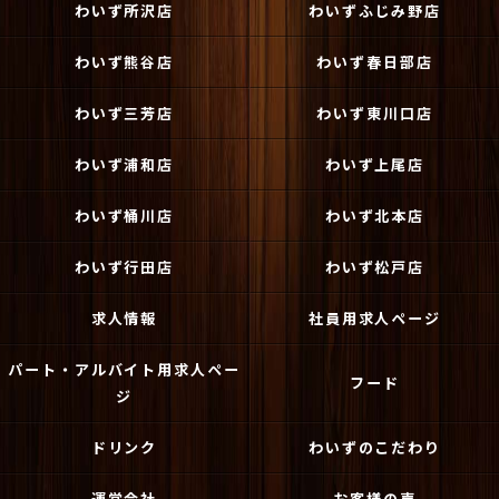
わいず所沢店
わいずふじみ野店
わいず熊谷店
わいず春日部店
わいず三芳店
わいず東川口店
わいず浦和店
わいず上尾店
わいず桶川店
わいず北本店
わいず行田店
わいず松戸店
求人情報
社員用求人ページ
パート・アルバイト用求人ペー
フード
ジ
ドリンク
わいずのこだわり
運営会社
お客様の声