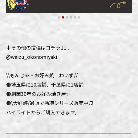
.
↓その他の投稿はコチラ💁‍♀️↓
@waizu_okonomiyaki
\\もんじゃ・お好み焼 わいず//
🟤埼玉県に10店舗、千葉県に1店舗
🟤創業30年のお好み焼き屋✨
🟤\大好評/通販で冷凍シリーズ販売中♫
ハイライトからご購入できます。
_____________________________________________