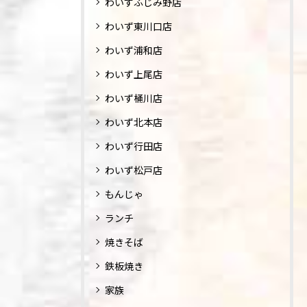
わいずふじみ野店
わいず東川口店
わいず浦和店
わいず上尾店
わいず桶川店
わいず北本店
わいず行田店
わいず松戸店
もんじゃ
ランチ
焼きそば
鉄板焼き
家族