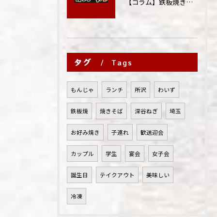
【コラム】鉄板焼きが"コミュニケーション飯"と呼ばれる理由
タグ
Tags
もんじゃ
ランチ
所沢
わいず
鉄板焼
焼きそば
深谷ねぎ
埼玉
お好み焼き
子連れ
歓送迎会
カップル
学生
宴会
女子会
誕生日
テイクアウト
美味しい
冷凍