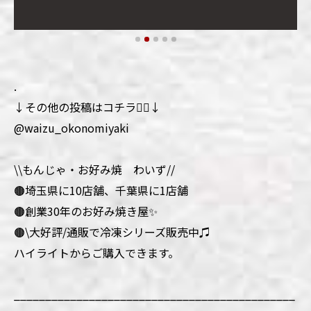
.
↓その他の投稿はコチラ💁‍♀️↓
@waizu_okonomiyaki
\\もんじゃ・お好み焼 わいず//
🟤埼玉県に10店舗、千葉県に1店舗
🟤創業30年のお好み焼き屋✨
🟤\大好評/通販で冷凍シリーズ販売中♫
ハイライトからご購入できます。
_____________________________________________