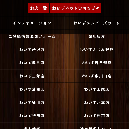
お店一覧
わいずネットショップ
インフォメーション
わいずメンバーズカード
ご登録情報変更フォーム
お店紹介
わいず所沢店
わいずふじみ野店
わいず熊谷店
わいず春日部店
わいず三芳店
わいず東川口店
わいず浦和店
わいず上尾店
わいず桶川店
わいず北本店
わいず行田店
わいず松戸店
求人情報
社員用求人ページ