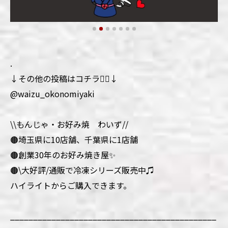
.
↓その他の投稿はコチラ💁‍♀️↓
@waizu_okonomiyaki
\\もんじゃ・お好み焼 わいず//
🟤埼玉県に10店舗、千葉県に1店舗
🟤創業30年のお好み焼き屋✨
🟤\大好評/通販で冷凍シリーズ販売中♫
ハイライトからご購入できます。
_____________________________________________