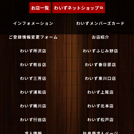
お店一覧
わいずネットショップ
インフォメーション
わいずメンバーズカード
ご登録情報変更フォーム
お店紹介
わいず所沢店
わいずふじみ野店
わいず熊谷店
わいず春日部店
わいず三芳店
わいず東川口店
わいず浦和店
わいず上尾店
わいず桶川店
わいず北本店
わいず行田店
わいず松戸店
求人情報
社員用求人ページ