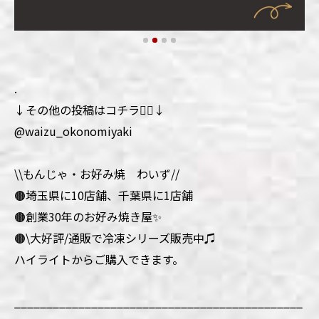
.
↓その他の投稿はコチラ💁‍♀️↓
@waizu_okonomiyaki
\\もんじゃ・お好み焼 わいず//
🟤埼玉県に10店舗、千葉県に1店舗
🟤創業30年のお好み焼き屋✨
🟤\大好評/通販で冷凍シリーズ販売中♫
ハイライトからご購入できます。
_____________________________________________