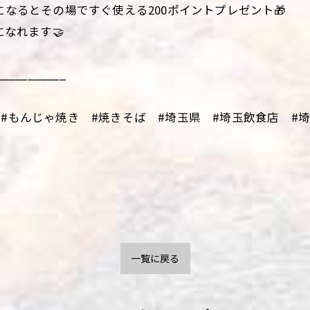
になるとその場ですぐ使える200ポイントプレゼント🎁
になれます🤝
___________
#もんじゃ焼き #焼きそば #埼玉県 #埼玉飲食店 #埼玉
一覧に戻る