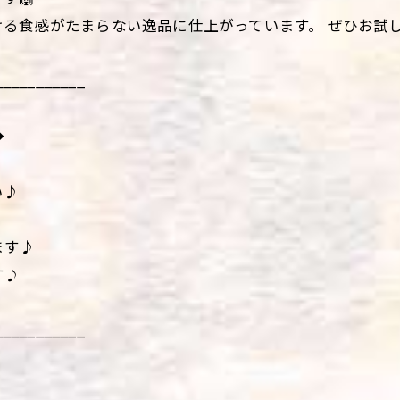
る食感がたまらない逸品に仕上がっています。 ぜひお試
___________
◆
い♪
ます♪
す♪
___________