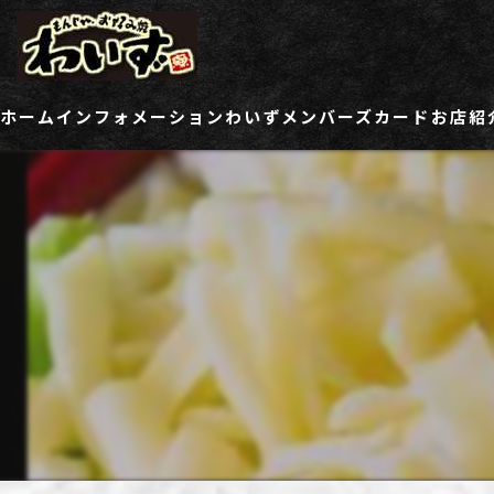
ホーム
インフォメーション
わいずメンバーズカード
お店紹
ご登録情報変更フォーム
わい
わい
わい
わい
わい
わい