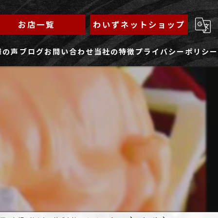
お店一覧
わいずネットショップ
様の声
ブログ
お問い合わせ
当社の特徴
プライバシーポリシー
求人フォーム
もんじゃ
ランチ
焼きそば
鉄板焼き
家族