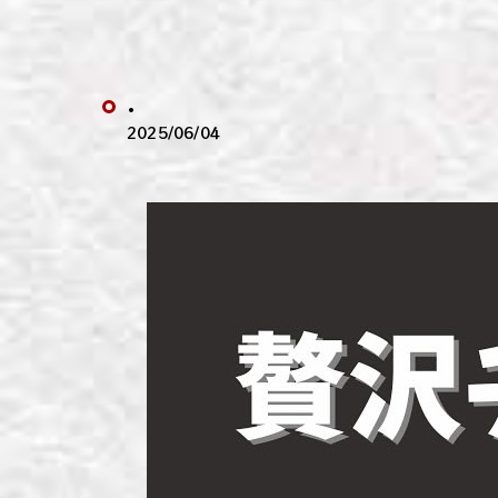
わい
わい
.
わい
2025/06/04
わい
わい
わい