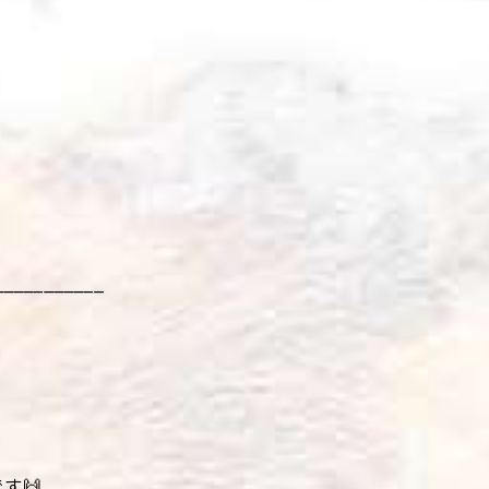
___________
す🙌