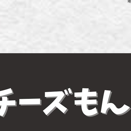
埼
ず浦和店
ず上尾店
ず桶川店
ず北本店
ず行田店
ず松戸店