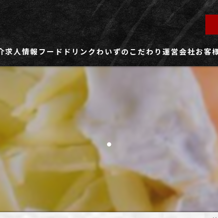
介
求人情報
フード
ドリンク
わいずのこだわり
運営会社
お客
ず所沢店
社員用求人ページ
ずふじみ野店
パート・アルバイト用求人ページ
.
ず熊谷店
ず春日部店
ず三芳店
ず東川口店