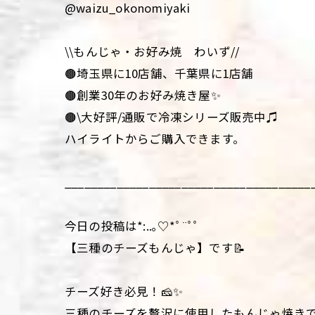
@waizu_okonomiyaki
\\もんじゃ・お好み焼 わいず//
🟤埼玉県に10店舗、千葉県に1店舗
🟤創業30年のお好み焼き屋✨
🟤\大好評/通販で冷凍シリーズ販売中♫
ハイライトからご購入できます。
______________________________________
今日の投稿は*:..｡♡*ﾟ¨ﾟﾟ
【三種のチーズもんじゃ】です📝
チーズ好き必見！🧀✨
三種のチーズを贅沢に使用したもんじゃ焼きで