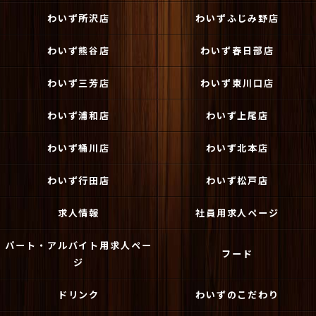
わいず所沢店
わいずふじみ野店
わいず熊谷店
わいず春日部店
わいず三芳店
わいず東川口店
わいず浦和店
わいず上尾店
わいず桶川店
わいず北本店
わいず行田店
わいず松戸店
求人情報
社員用求人ページ
パート・アルバイト用求人ペー
フード
ジ
ドリンク
わいずのこだわり