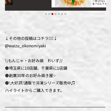
.
↓その他の投稿はコチラ💁‍♀️↓
@waizu_okonomiyaki
\\もんじゃ・お好み焼 わいず//
🟤埼玉県に10店舗、千葉県に1店舗
🟤創業30年のお好み焼き屋✨
🟤\大好評/通販で冷凍シリーズ販売中♫
ハイライトからご購入できます。
_____________________________________________