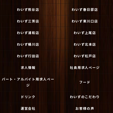
わいず熊谷店
わいず春日部店
わいず三芳店
わいず東川口店
わいず浦和店
わいず上尾店
わいず桶川店
わいず北本店
わいず行田店
わいず松戸店
求人情報
社員用求人ページ
パート・アルバイト用求人ペー
フード
ジ
ドリンク
わいずのこだわり
運営会社
お客様の声