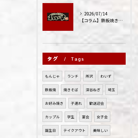
2026/07/14
【コラム】鉄板焼きが"コミュニケーション飯"と呼ばれる理由
タグ
Tags
もんじゃ
ランチ
所沢
わいず
鉄板焼
焼きそば
深谷ねぎ
埼玉
お好み焼き
子連れ
歓送迎会
カップル
学生
宴会
女子会
誕生日
テイクアウト
美味しい