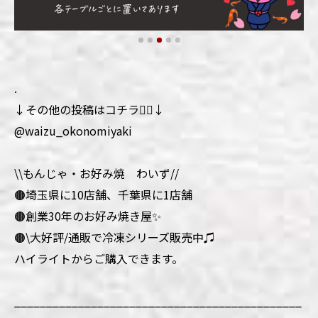
.
↓その他の投稿はコチラ💁‍♀️↓
@waizu_okonomiyaki
\\もんじゃ・お好み焼 わいず//
🟤埼玉県に10店舗、千葉県に1店舗
🟤創業30年のお好み焼き屋✨
🟤\大好評/通販で冷凍シリーズ販売中♫
ハイライトからご購入できます。
_____________________________________________